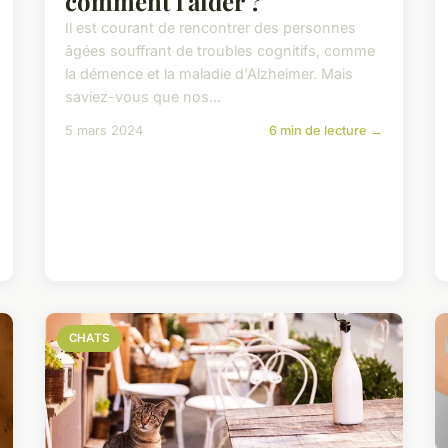
comment l'aider ?
Il est courant de rencontrer des personnes
âgées souffrant de troubles cognitifs, comme
la démence et la maladie d'Alzheimer. Mais
saviez-vous que nos...
5 mars 2024
6 min de lecture →
CHATS