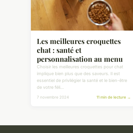
Les meilleures croquettes
chat : santé et
personnalisation au menu
Choisir les meilleures croquettes pour chat
implique bien plus que des saveurs. Il est
essentiel de privilégier la santé et le bien-être
de votre féli...
7 novembre 2024
11 min de lecture →