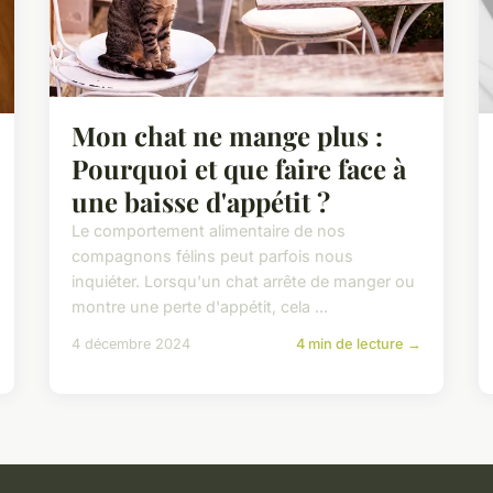
Mon chat ne mange plus :
Pourquoi et que faire face à
une baisse d'appétit ?
Le comportement alimentaire de nos
compagnons félins peut parfois nous
inquiéter. Lorsqu'un chat arrête de manger ou
montre une perte d'appétit, cela ...
4 décembre 2024
4 min de lecture →